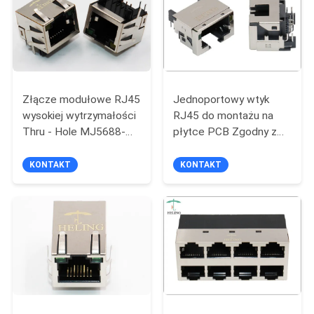
POLITYKA
PRYWATNOŚCI
Złącze modułowe RJ45
Jednoportowy wtyk
wysokiej wytrzymałości
RJ45 do montażu na
Thru - Hole MJ5688-
płytce PCB Zgodny z
B011-GRL1
RoHS Z żółtą / zieloną
diodą LED
KONTAKT
KONTAKT