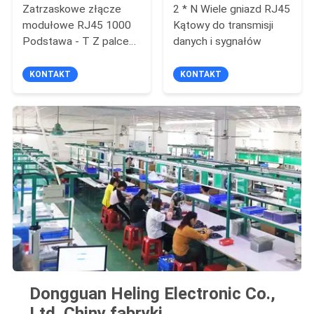
Zatrzaskowe złącze
2 * N Wiele gniazd RJ45
modułowe RJ45 1000
Kątowy do transmisji
Podstawa - T Z palcem
danych i sygnałów
LED / EMI
KONTAKT
KONTAKT
Dongguan Heling Electronic Co.,
Ltd. Chiny fabryki