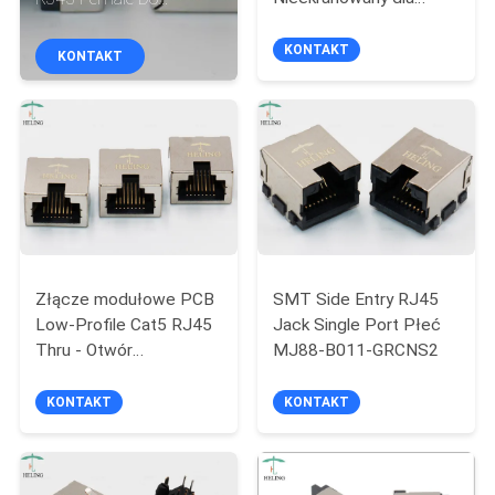
KONTROLA
punktów dostępowych
urządzeń sieciowych
JAKOŚCI
Ethernet
KONTAKT
KONTAKT
SKONTAKTUJ
SIĘ
Z
NAMI
Złącze modułowe PCB
SMT Side Entry RJ45
POPROSIĆ
Low-Profile Cat5 RJ45
Jack Single Port Płeć
O
Thru - Otwór
MJ88-B011-GRCNS2
WYCENĘ
montażowy
KONTAKT
KONTAKT
SITEMAP