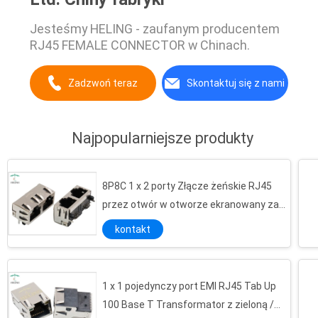
Jesteśmy HELING - zaufanym producentem
RJ45 FEMALE CONNECTOR w Chinach.
Zadzwoń teraz
Skontaktuj się z nami
Najpopularniejsze produkty
8P8C 1 x 2 porty Złącze żeńskie RJ45
przez otwór w otworze ekranowany za
pomocą EMI Finger
kontakt
1 x 1 pojedynczy port EMI RJ45 Tab Up
Jeden port do montażu w pionie RJ45 na płytce drukowanej, dostosowany do gniazda żeńskiego LAN
100 Base T Transformator z zieloną /