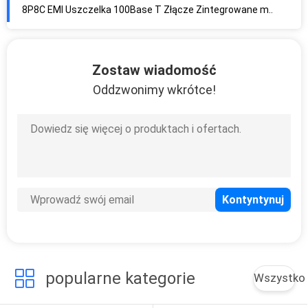
Mosiężny ekranowany górny wlot pionowy RJ45 Jack 3 U "Złocisty styk kontaktowy
Złącze RJ45 z mosiądzem, ekranowane, kątowe, Złącze RJ45 90 stopni Wbudowana lampa LED
Montaż THT RJ45 Single Port, Tab Up R / G RJ45 Jack Female Brass Shielded
Nieekranowany jednoportowy Ethernet RJ45 Gniazdo Blue Thru - Otwór montażowy
Zostaw wiadomość
Oddzwonimy wkrótce!
popularne kategorie
Wszystko