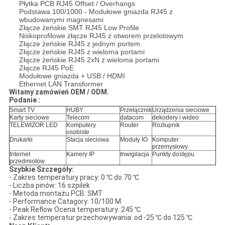
Płytka PCB RJ45 Offset / Overhangs
Podstawa 100/1000 - Modułowe gniazda RJ45 z
wbudowanymi magnesami
Złącze żeńskie SMT RJ45 Low Profile
Niskoprofilowe złącze RJ45 z otworem przelotowym
Złącze żeńskie RJ45 z jednym portem
Złącze żeńskie RJ45 z wieloma portami
Złącze żeńskie RJ45 2xN z wieloma portami
Złącze RJ45 PoE
Modułowe gniazda + USB / HDMI
Ethernet LAN Transformer
Witamy zamówień OEM / ODM.
Podanie :
Smart TV
HUBY
Przełącznik
Urządzenia sieciowe
Karty sieciowe
Telecom
datacom
dekodery i wideo
TELEWIZOR LED
Komputery
Router
Rozłupnik
osobiste
Drukarki
Stacja sieciowa
Moduły IO
Komputer
przemysłowy
Internet
Kamery IP
Inwigilacja
Punkty dostępu
przedmiotów
Szybkie Szczegóły:
- Zakres temperatury pracy: 0 ℃ do 70 ℃
- Liczba pinów: 16 szpilek
- Metoda montażu PCB: SMT
- Performance Catagory: 10/100 M
- Peak Reflow Ocena temperatury: 245 ℃
- Zakres temperatur przechowywania: od -25 ℃ do 125 ℃