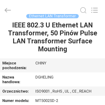
Co.,
Ltd..
All
Rights
Reserved.
Ethernet LAN Transformer
Developed
by
ECER
IEEE 802.3 U Ethernet LAN
DOM
Transformer, 50 Pinów Pulse
PRODUKTY
LAN Transformer Surface
Mounting
O
NAS
Miejsce
CHINY
pochodzenia:
WYCIECZKA
Nazwa
DGHELING
handlowa:
PO
Orzecznictwo:
ISO9001 , RoHS , UL , CE , REACH
FABRYCE
Numer modelu:
MT5002SD-2