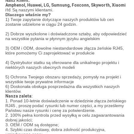
Nasz Klient:
Amphenol, Huawei, LG, Sumsung, Foxconn, Skyworth, Xiaomi
itd.
Są naszymi klientami.
Dlaczego właśnie my?
1) Twoje zapytanie dotyczące naszych produktów lub cen
zostanie udzielone w ciągu 24 godzin.
2) Dobrze wyszkolone i doświadczone sztaby, aby odpowiedzieć
na wszystkie pytania w płynnym języku angielskim
3) OEM i ODM, dowolne niestandardowe złącza żeńskie RJ45,
które pomożemy Ci zaprojektować w produkcie
4) Dystrybutor statku są oferowane dla unikalnego projektu i
niektórych naszych obecnych modeli
5) Ochrona Twojego obszaru sprzedaży, pomysły na projekt i
wszystkie twoje prywatne informacje
6) Doskonała obsługa posprzedażna dla wszystkich naszych
klientów.
Nasza zaleta:
1. Ponad 10-letnie doświadczenie w dziedzinie
złącza
żeńskiego
RJ45
, proszę
podać rysunki lub numer części,
a my prześlemy
Państwu nasze rysunki i cenę za potwierdzenie.
2. 100% pełna kontrola przed wysyłką w celu zagwarantowania
dobrej jakości;
3. OEM / ODM są dostępne;
4. Szybki czas dostawy, dobra zdolność produkcyjna,