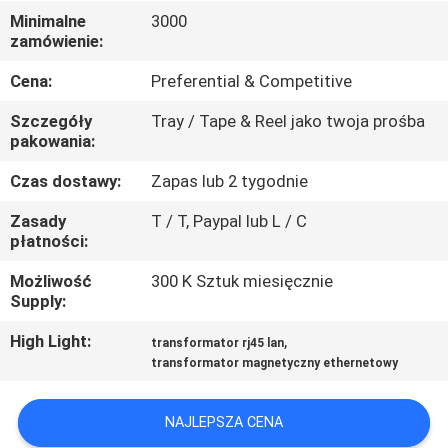
KONTROLA
Minimalne
3000
zamówienie:
JAKOŚCI
Cena:
Preferential & Competitive
SKONTAKTUJ
Szczegóły
Tray / Tape & Reel jako twoja prośba
SIĘ
pakowania:
Z
Czas dostawy:
Zapas lub 2 tygodnie
NAMI
Zasady
T / T, Paypal lub L / C
płatności:
POPROSIĆ
Możliwość
300 K Sztuk miesięcznie
Supply:
O
WYCENĘ
High Light:
,
transformator rj45 lan
transformator magnetyczny ethernetowy
SITEMAP
NAJLEPSZA CENA