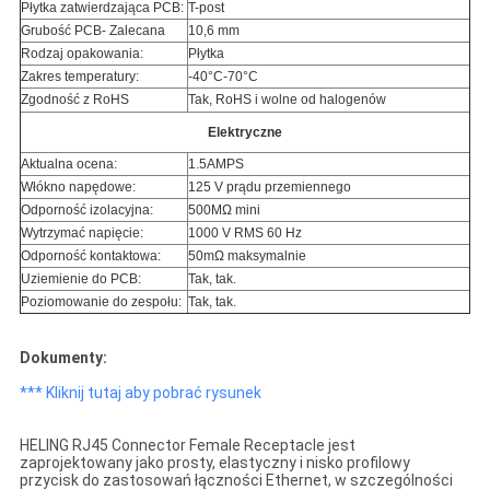
Płytka zatwierdzająca PCB:
T-post
Grubość PCB- Zalecana
10,6 mm
Rodzaj opakowania:
Płytka
Zakres temperatury:
-40°C-70°C
Zgodność z RoHS
Tak, RoHS i wolne od halogenów
Elektryczne
Aktualna ocena:
1.5AMPS
Włókno napędowe:
125 V prądu przemiennego
Odporność izolacyjna:
500MΩ mini
Wytrzymać napięcie:
1000 V RMS 60 Hz
Odporność kontaktowa:
50mΩ maksymalnie
Uziemienie do PCB:
Tak, tak.
Poziomowanie do zespołu:
Tak, tak.
Dokumenty:
*** Kliknij tutaj aby pobrać rysunek
HELING RJ45 Connector Female Receptacle jest
zaprojektowany jako prosty, elastyczny i nisko profilowy
przycisk do zastosowań łączności Ethernet, w szczególności