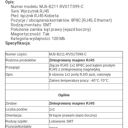
Opis:
Numer modelu: MJ6-B211-RVS1T099-C
Serii: Wyrzutnik RJ45
Płeć: łącznik RJ45 Kobieta
Pozycje / obciążenia kontaktów: 8P8C (RJ45, Ethernet)
Rodzaj montażu: SMT
Położenie zamka: kąt prawy (wjazd boczny)
Magnetyczność: Tak
Kategoria wydajności: 100 Mb
Specyfikacja:
Numer części:
MJ6-B211-RVS1T099-C
Rodzina produktów:
Zintegrowany magnes RJ45
Złącze RJ45 1x1 8P8C pod kątem prostym
Przegląd:
RJ45 z zintegrowaną magnetyką
Opis:
8 rdzenia 1x1 porty RJ45 jack, osłonięty
Zakres temperatury pracy: -40°C-70°C
Ogólne
Zestaw:
Zintegrowany magnes RJ45
Liczba portów:
1x1
Orientacja:
W kącie prawym (wpis boczny)
Rodzaj szpilki:
Lutowanie SMT
Pozycje/kontakty