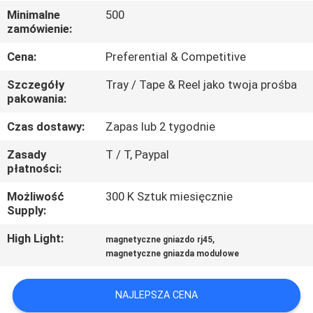
KONTROLA
Minimalne
500
zamówienie:
JAKOŚCI
Cena:
Preferential & Competitive
SKONTAKTUJ
Szczegóły
Tray / Tape & Reel jako twoja prośba
SIĘ
pakowania:
Z
Czas dostawy:
Zapas lub 2 tygodnie
NAMI
Zasady
T / T, Paypal
płatności:
POPROSIĆ
Możliwość
300 K Sztuk miesięcznie
Supply:
O
WYCENĘ
High Light:
,
magnetyczne gniazdo rj45
magnetyczne gniazda modułowe
SITEMAP
NAJLEPSZA CENA