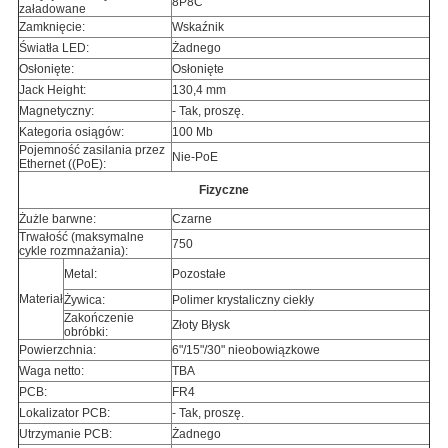
8P8C
załadowane
Zamknięcie:
Wskaźnik
Światła LED:
Żadnego
Osłonięte:
Osłonięte
Jack Height:
130,4 mm
Magnetyczny:
- Tak, proszę.
Kategoria osiągów:
100 Mb
Pojemność zasilania przez
Nie-PoE
Ethernet ((PoE):
Fizyczne
Żużle barwne:
Czarne
Trwałość (maksymalne
750
cykle rozmnażania):
Metal:
Pozostałe
Materiał
Żywica:
Polimer krystaliczny ciekły
Zakończenie
Złoty Błysk
obróbki:
Powierzchnia:
6"/15"/30" nieobowiązkowe
Waga netto:
TBA
PCB:
FR4
Lokalizator PCB:
- Tak, proszę.
Utrzymanie PCB:
Żadnego