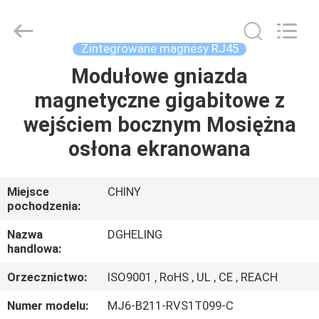
Co.,
Ltd..
All
Rights
Reserved.
Zintegrowane magnesy RJ45
Developed
by
Modułowe gniazda
DOM
ECER
magnetyczne gigabitowe z
PRODUKTY
wejściem bocznym Mosiężna
osłona ekranowana
O
NAS
Miejsce
CHINY
pochodzenia:
WYCIECZKA
Nazwa
DGHELING
handlowa:
PO
Orzecznictwo:
ISO9001 , RoHS , UL , CE , REACH
FABRYCE
Numer modelu:
MJ6-B211-RVS1T099-C