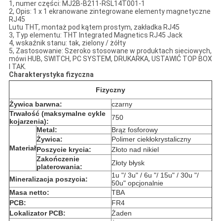
1, numer części: MJ2B-B211-RSL14T001-1
2, Opis: 1 x 1 ekranowane zintegrowane elementy magnetyczne
RJ45
Lutu THT, montaż pod kątem prostym, zakładka RJ45
3, Typ elementu: THT Integrated Magnetics RJ45 Jack
4, wskaźnik stanu: tak, zielony / żółty
5, Zastosowanie: Szeroko stosowane w produktach sieciowych,
mówi HUB, SWITCH, PC SYSTEM, DRUKARKA, USTAWIĆ TOP BOX
I TAK.
Charakterystyka fizyczna
Fizyczny
Żywica barwna:
czarny
Trwałość (maksymalne cykle
750
kojarzenia):
Metal:
Brąz fosforowy
Żywica:
Polimer ciekłokrystaliczny
Materiał
Poszycie krycia:
Złoto nad nikiel
Zakończenie
Złoty błysk
platerowania:
1u "/ 3u" / 6u "/ 15u" / 30u "/
Mineralizacja poszycia:
50u" opcjonalnie
Masa netto:
TBA
PCB:
FR4
Lokalizator PCB:
Żaden