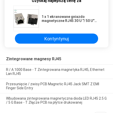
Uzyskaj najlepszą cenę za
1 x 1 ekranowane gniazdo
magnetyczne RJ45 30 U "/ 50 U"
Złocenie Terminal kontaktowy
Kontyntynuj
Zintegrowane magnesy RJ45
R / A 1000 Base - T Zintegrowana magnetyka RJ45, Ethernet
Lan RJ45
Przesunięcie / zwisy PCB Magnetic RJ45 Jack SMT Z EMI
Finger Side Entry
Wbudowana zintegrowana magnetyczna dioda LED RJ45 2.5 G
/ 5 G Base - T Złącze PCB na płytce drukowanej