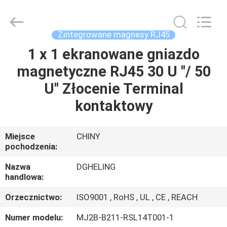
Co.,
Ltd..
All
Rights
Reserved.
Zintegrowane magnesy RJ45
Developed
by
1 x 1 ekranowane gniazdo
DOM
ECER
magnetyczne RJ45 30 U "/ 50
PRODUKTY
U" Złocenie Terminal
kontaktowy
O
NAS
Miejsce
CHINY
pochodzenia:
WYCIECZKA
Nazwa
DGHELING
handlowa:
PO
Orzecznictwo:
ISO9001 , RoHS , UL , CE , REACH
FABRYCE
Numer modelu:
MJ2B-B211-RSL14T001-1