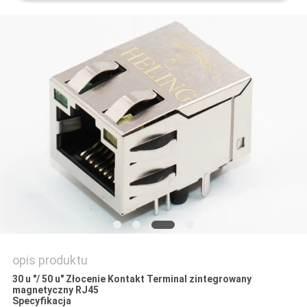
POLITYKA
PRYWATNOŚCI
opis produktu
30 u "/ 50 u" Złocenie Kontakt Terminal zintegrowany
magnetyczny RJ45
Specyfikacja