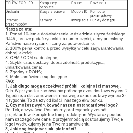
TELEWIZOR LED
Komputery
Router
Rozłupnik
osobiste
Drukarki
Stacja sieciowa
Moduły IO
Komputer
przemysłowy
Internet
Kamery IP
Inwigilacja
Punkty dostępu
przedmiotów
Nasza zaleta:
1. Ponad 10-letnie doświadczenie w dziedzinie
złącza
żeńskiego
RJ45
, proszę
podać rysunki lub numer części,
a my prześlemy
Państwu nasze rysunki i cenę za potwierdzenie.
2. 100% pełna kontrola przed wysyłką w celu zagwarantowania
dobrej jakości;
3. OEM / ODM są dostępne;
4. Szybki czas dostawy, dobra zdolność produkcyjna,
umiarkowana cena;
5. Zgodny z ROHS;
6. Małe zamówienie są dostępne.
FAQ:
1, Jak długo mogę oczekiwać próbki i kolejności masowej.
Odp: W przypadku zamówienia próbnego czas dostawy wynosi 2
tygodnie; a dla zamówienia masowego czas dostawy wynosi 3-
4 tygodnie. To zależy od ilości i naszego ekwipunku.
2, Czy możesz wydrukować nasze niestandardowe logo?
Re: Tak, oczywiście. Posiadamy profesjonalny zespół
projektantów i kompletne linie produkcyjne. Wystarczy podać
nam szczegółowe dane, z przyjemnością dostosujemy Twoje
logo i wydrukujemy je na Twoim zamówieniu.
3, Jakie są twoje warunki płatności?