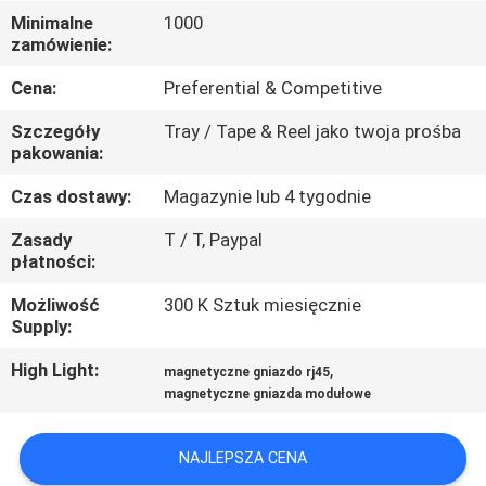
KONTROLA
Minimalne
1000
zamówienie:
JAKOŚCI
Cena:
Preferential & Competitive
SKONTAKTUJ
Szczegóły
Tray / Tape & Reel jako twoja prośba
SIĘ
pakowania:
Z
Czas dostawy:
Magazynie lub 4 tygodnie
NAMI
Zasady
T / T, Paypal
płatności:
POPROSIĆ
Możliwość
300 K Sztuk miesięcznie
Supply:
O
WYCENĘ
High Light:
,
magnetyczne gniazdo rj45
magnetyczne gniazda modułowe
SITEMAP
NAJLEPSZA CENA