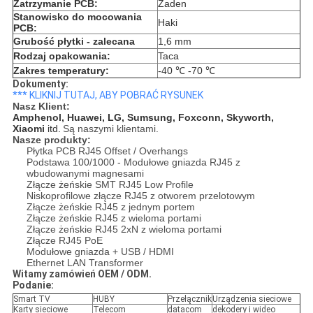
Zatrzymanie PCB:
Żaden
Stanowisko do mocowania
Haki
PCB:
Grubość płytki - zalecana
1,6 mm
Rodzaj opakowania:
Taca
Zakres temperatury:
-40 ℃ -70 ℃
Dokumenty:
*** KLIKNIJ TUTAJ, ABY POBRAĆ RYSUNEK
Nasz Klient:
Amphenol, Huawei, LG, Sumsung, Foxconn, Skyworth,
Xiaomi
itd.
Są naszymi klientami.
Nasze produkty:
Płytka PCB RJ45 Offset / Overhangs
Podstawa 100/1000 - Modułowe gniazda RJ45 z
wbudowanymi magnesami
Złącze żeńskie SMT RJ45 Low Profile
Niskoprofilowe złącze RJ45 z otworem przelotowym
Złącze żeńskie RJ45 z jednym portem
Złącze żeńskie RJ45 z wieloma portami
Złącze żeńskie RJ45 2xN z wieloma portami
Złącze RJ45 PoE
Modułowe gniazda + USB / HDMI
Ethernet LAN Transformer
Witamy zamówień OEM / ODM.
Podanie:
Smart TV
HUBY
Przełącznik
Urządzenia sieciowe
Karty sieciowe
Telecom
datacom
dekodery i wideo