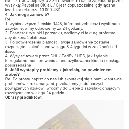
Re: T / T 30% depozytu z zamówieniem i saldo zapłacone przed
wysyłką; Paypal są OK, a L / C jest dopuszczalne, gdy łączna
kwota przekracza 10 000 USD.
4, Jak mogę zamówić?
Re:
1, wybierz złącze żeńskie RJ45, które potrzebujesz i wyślij nam
zapytanie, a my odpowiemy za 24 godziny.
2, Potwierdź rysunki i porządku, wyślemy ci fakturę proforma,
aby dokonać płatności.
3, Po potwierdzeniu płatności, twoje zamówienie zostanie
rozpoczęte i zakończone w ciągu 3-4 tygodni w zależności od
ilości.
4, Wysyłać towary przez DHL / FedEx / UPS, jak żądanie.
5, regularne monitorowanie stanu użytkowania klienta i obsługa
posprzedażna
5. Jeśli wystąpiły problemy z jakością, co powinienem
zrobić?
Re: Po prostu napisz do nas lub skontaktuj się z nami w sprawie
problemów z reklamacjami, przekażemy je do naszych
powiązanych działów i wrócimy do Ciebie z satysfakcjonującym
rozwiązaniem w ciągu 24 godzin.
Obrazy produktów: