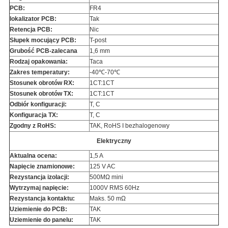
PCB:
FR4
lokalizator PCB:
Tak
Retencja PCB:
Nic
Słupek mocujący PCB:
T-post
Grubość PCB-zalecana
1,6 mm
Rodzaj opakowania:
Taca
Zakres temperatury:
-40℃-70℃
Stosunek obrotów RX:
1CT:1CT
Stosunek obrotów TX:
1CT:1CT
Odbiór konfiguracji:
T, C
Konfiguracja TX:
T, C
Zgodny z RoHS:
TAK, RoHS I bezhalogenowy
Elektryczny
Aktualna ocena:
1,5 A
Napięcie znamionowe:
125 V AC
Rezystancja izolacji:
500MΩ mini
Wytrzymaj napięcie:
1000V RMS 60Hz
Rezystancja kontaktu:
Maks. 50 mΩ
Uziemienie do PCB:
TAK
Uziemienie do panelu:
TAK