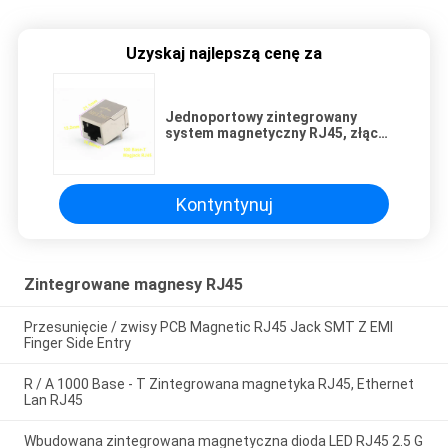
Uzyskaj najlepszą cenę za
Jednoportowy zintegrowany
system magnetyczny RJ45, złącze
RJ45 ze zintegrowanym
magnesem
Kontyntynuj
Zintegrowane magnesy RJ45
Przesunięcie / zwisy PCB Magnetic RJ45 Jack SMT Z EMI
Finger Side Entry
R / A 1000 Base - T Zintegrowana magnetyka RJ45, Ethernet
Lan RJ45
Wbudowana zintegrowana magnetyczna dioda LED RJ45 2.5 G