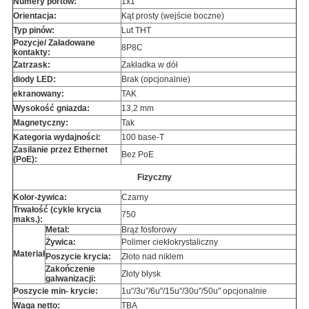
Numery portów:
1x1
Orientacja:
Kąt prosty (wejście boczne)
Typ pinów:
Lut THT
Pozycje/ Załadowane
8P8C
kontakty:
Zatrzask:
Zakładka w dół
diody LED:
Brak (opcjonalnie)
ekranowany:
TAK
Wysokość gniazda:
13,2 mm
Magnetyczny:
Tak
Kategoria wydajności:
100 base-T
Zasilanie przez Ethernet
Bez PoE
(PoE):
Fizyczny
Kolor-żywica:
Czarny
Trwałość (cykle krycia
750
maks.):
Metal:
Brąz fosforowy
Żywica:
Polimer ciekłokrystaliczny
Materiał
Poszycie krycia:
Złoto nad niklem
Zakończenie
Złoty błysk
galwanizacji:
Poszycie min- krycie:
1u"/3u"/6u"/15u"/30u"/50u" opcjonalnie
Waga netto:
TBA