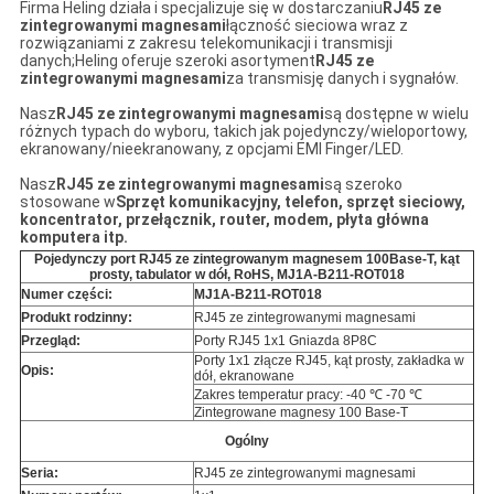
Firma Heling działa i specjalizuje się w dostarczaniu
RJ45 ze
zintegrowanymi magnesami
łączność sieciowa wraz z
rozwiązaniami z zakresu telekomunikacji i transmisji
danych;Heling oferuje szeroki asortyment
RJ45 ze
zintegrowanymi magnesami
za transmisję danych i sygnałów.
Nasz
RJ45 ze zintegrowanymi magnesami
są dostępne w wielu
różnych typach do wyboru, takich jak pojedynczy/wieloportowy,
ekranowany/nieekranowany, z opcjami EMI Finger/LED.
Nasz
RJ45 ze zintegrowanymi magnesami
są szeroko
stosowane w
Sprzęt komunikacyjny, telefon, sprzęt sieciowy,
koncentrator, przełącznik, router, modem, płyta główna
komputera
itp.
Pojedynczy port RJ45 ze zintegrowanym magnesem 100Base-T, kąt
prosty, tabulator w dół, RoHS, MJ1A-B211-ROT018
Numer części:
MJ1A-B211-ROT018
Produkt rodzinny:
RJ45 ze zintegrowanymi magnesami
Przegląd:
Porty RJ45 1x1 Gniazda 8P8C
Porty 1x1 złącze RJ45, kąt prosty, zakładka w
Opis:
dół, ekranowane
Zakres temperatur pracy: -40 ℃ -70 ℃
Zintegrowane magnesy 100 Base-T
Ogólny
Seria:
RJ45 ze zintegrowanymi magnesami