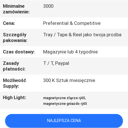
KONTROLA
Minimalne
3000
zamówienie:
JAKOŚCI
Cena:
Preferential & Competitive
SKONTAKTUJ
Szczegóły
Tray / Tape & Reel jako twoja prośba
SIĘ
pakowania:
Z
Czas dostawy:
Magazynie lub 4 tygodnie
NAMI
Zasady
T / T, Paypal
płatności:
POPROSIĆ
Możliwość
300 K Sztuk miesięcznie
Supply:
O
WYCENĘ
High Light:
,
magnetyczne złącze rj45
magnetyczne gniazdo rj45
SITEMAP
NAJLEPSZA CENA