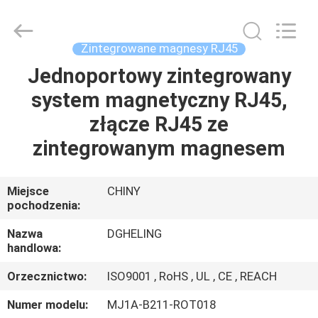
Co.,
Ltd..
All
Rights
Reserved.
Zintegrowane magnesy RJ45
Developed
by
Jednoportowy zintegrowany
DOM
ECER
system magnetyczny RJ45,
PRODUKTY
złącze RJ45 ze
zintegrowanym magnesem
O
NAS
Miejsce
CHINY
pochodzenia:
WYCIECZKA
Nazwa
DGHELING
handlowa:
PO
Orzecznictwo:
ISO9001 , RoHS , UL , CE , REACH
FABRYCE
Numer modelu:
MJ1A-B211-ROT018