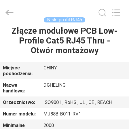
Co.,
Ltd..
All
Rights
Reserved.
Niski profil RJ45
Developed
by
ECER
Złącze modułowe PCB Low-
DOM
Profile Cat5 RJ45 Thru -
PRODUKTY
Otwór montażowy
O
Miejsce
CHINY
pochodzenia:
NAS
Nazwa
DGHELING
handlowa:
WYCIECZKA
Orzecznictwo:
ISO9001 , RoHS , UL , CE , REACH
PO
FABRYCE
Numer modelu:
MJ88B-B011-RV1
Minimalne
2000