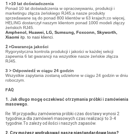
1 >
10 lat doświadczenia
Ponad 10 lat doświadczenia w opracowywaniu, produkcji i
marketingu złącza żeńskiego RJ45;a nasze produkty
sprzedawane są do ponad 800 klientów w 63 krajach;co więcej,
HELING dostarczył naszym klientom ponad 1000 modeli złączy
żeńskich RJ45.
Amphenol, Huawei, LG, Sumsung, Foxconn, Skyworth,
Xiaomi
itp. to nasi klienci.
2 >
Gwarancja jakości
Rygorystyczna kontrola produkcji i jakości w każdej sekcji
zapewnia 6 lat gwarancji na wszystkie nasze żeńskie złącza
RJ45.
3 > Odpowiedź w ciągu 24 godzin
Wszystkie zapytania zostaną udzielone w ciągu 24 godzin w dniu
roboczym.
F
AQ
1. Jak długo mogę oczekiwać otrzymania próbki i zamówienia
masowego.
Re: W przypadku zamówienia próbki czas dostawy wynosi 2
tygodnie;a dla zamówień masowych czas realizacji to 3-4
tygodnie.To zależy od ilości i naszych zapasów.
2. Czy możesz wydrukować nasze niestandardowe logo?