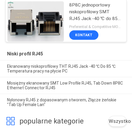
8P8C jednoportowy
niskoprofilowy SMT
RJ45 Jack -40 ℃ do 85
℃ Temperatura robocza
Preferential & Competitive MOQ:1000
KONTAKT
Niski profil RJ45
Ekranowany niskoprofilowy THT RJ45 Jack -40 ℃ Do 85 ℃
Temperatura pracy na płycie PC
Mosiężny ekranowany SMT Low Profile RJ45, Tab Down 8P8C
Ethernet Connector RJ45
Nylonowy RJ45 z dopasowanym otworem, Złącze żeńskie
"Tab Up Female Lan"
popularne kategorie
Wszystko