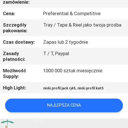
zamówienie:
KONTROLA
JAKOŚCI
Cena:
Preferential & Competitive
Szczegóły
Tray / Tape & Reel jako twoja prośba
SKONTAKTUJ
pakowania:
SIĘ
Czas dostawy:
Zapas lub 2 tygodnie
Z
Zasady
T / T, Paypal
płatności:
NAMI
Możliwość
1000 000 sztuk miesięcznie
Supply:
POPROSIĆ
O
High Light:
,
niski profil jack rj45
niski profil kat5
WYCENĘ
NAJLEPSZA CENA
SITEMAP