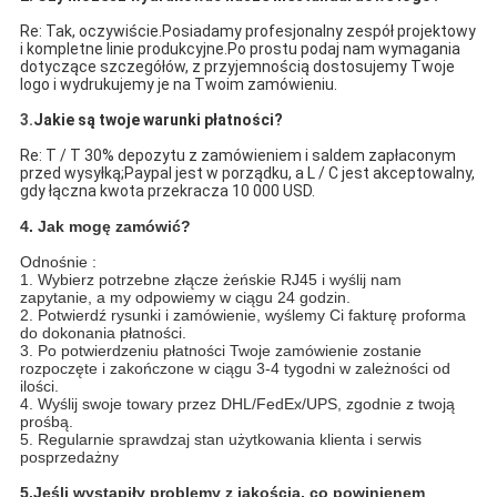
Re: Tak, oczywiście.Posiadamy profesjonalny zespół projektowy
i kompletne linie produkcyjne.Po prostu podaj nam wymagania
dotyczące szczegółów, z przyjemnością dostosujemy Twoje
logo i wydrukujemy je na Twoim zamówieniu.
3.
Jakie są twoje warunki płatności?
Re: T / T 30% depozytu z zamówieniem i saldem zapłaconym
przed wysyłką;Paypal jest w porządku, a L / C jest akceptowalny,
gdy łączna kwota przekracza 10 000 USD.
4. Jak mogę zamówić?
Odnośnie :
1. Wybierz potrzebne złącze żeńskie RJ45 i wyślij nam
zapytanie, a my odpowiemy w ciągu 24 godzin.
2. Potwierdź rysunki i zamówienie, wyślemy Ci fakturę proforma
do dokonania płatności.
3. Po potwierdzeniu płatności Twoje zamówienie zostanie
rozpoczęte i zakończone w ciągu 3-4 tygodni w zależności od
ilości.
4. Wyślij swoje towary przez DHL/FedEx/UPS, zgodnie z twoją
prośbą.
5. Regularnie sprawdzaj stan użytkowania klienta i serwis
posprzedażny
5.
Jeśli wystąpiły problemy z jakością, co powinienem