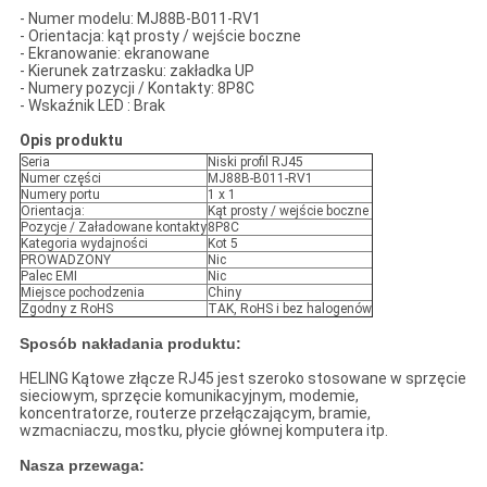
- Numer modelu: MJ88B-B011-RV1
- Orientacja: kąt prosty / wejście boczne
- Ekranowanie: ekranowane
- Kierunek zatrzasku: zakładka UP
- Numery pozycji / Kontakty: 8P8C
- Wskaźnik LED : Brak
Opis produktu
Seria
Niski profil RJ45
Numer części
MJ88B-B011-RV1
Numery portu
1 x 1
Orientacja:
Kąt prosty / wejście boczne
Pozycje / Załadowane kontakty
8P8C
Kategoria wydajności
Kot 5
PROWADZONY
Nic
Palec EMI
Nic
Miejsce pochodzenia
Chiny
Zgodny z RoHS
TAK, RoHS i bez halogenów
Sposób nakładania produktu:
HELING Kątowe złącze RJ45 jest szeroko stosowane w sprzęcie
sieciowym, sprzęcie komunikacyjnym, modemie,
koncentratorze, routerze przełączającym, bramie,
wzmacniaczu, mostku, płycie głównej komputera itp.
Nasza przewaga: